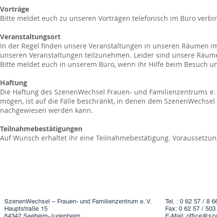
Vorträge
Bitte meldet euch zu unseren Vorträgen telefonisch im Büro verbin
Veranstaltungsort
In der Regel finden unsere Veranstaltungen in unseren Räumen im
unseren Veranstaltungen teilzunehmen. Leider sind unsere Räume 
Bitte meldet euch in unserem Büro, wenn ihr Hilfe beim Besuch un
Haftung
Die Haftung des SzenenWechsel Frauen- und Familienzentrums e. V
mögen, ist auf die Fälle beschränkt, in denen dem SzenenWechsel 
nachgewiesen werden kann.
Teilnahmebestätigungen
Auf Wunsch erhaltet ihr eine Teilnahmebestätigung. Voraussetzung
SzenenWechsel – Frauen- und Familienzentrum e. V.
Tel. : 0 62 57 / 8 6
Hauptstraße 15
Fax: 0 62 57 / 503
64342 Seeheim-Jugenheim
E-Mail:
office@sz