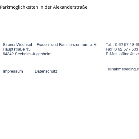
Parkmöglichkeiten in der Alexanderstraße
SzenenWechsel – Frauen- und Familienzentrum e. V.
Tel. : 0 62 57 / 8 6
Hauptstraße 15
Fax: 0 62 57 / 503
64342 Seeheim-Jugenheim
E-Mail:
office@sz
Teilnahmebedingu
Impressum
Datenschutz​