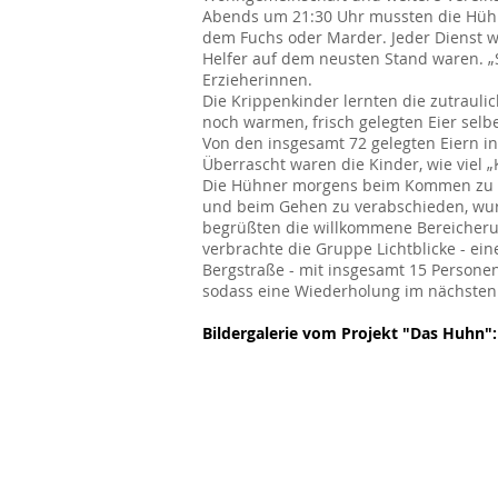
Abends um 21:30 Uhr mussten die Hühner
dem Fuchs oder Marder. Jeder Dienst 
Helfer auf dem neusten Stand waren. „S
Erzieherinnen.
Die Krippenkinder lernten die zutraul
noch warmen, frisch gelegten Eier selb
Von den insgesamt 72 gelegten Eiern i
Überrascht waren die Kinder, wie viel 
Die Hühner morgens beim Kommen zu b
und beim Gehen zu verabschieden, wur
begrüßten die willkommene Bereicherun
verbrachte die Gruppe Lichtblicke - ei
Bergstraße - mit insgesamt 15 Persone
sodass eine Wiederholung im nächsten J
Bildergalerie vom Projekt "Das Huhn":