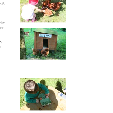
.B.
die
gen.
n
s