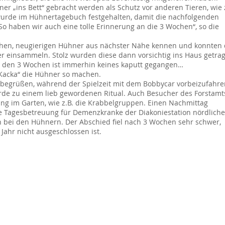
 „ins Bett“ gebracht werden als Schutz vor anderen Tieren, wie z
wurde im Hühnertagebuch festgehalten, damit die nachfolgenden
o haben wir auch eine tolle Erinnerung an die 3 Wochen“, so die
ichen, neugierigen Hühner aus nächster Nähe kennen und konnten 
er einsammeln. Stolz wurden diese dann vorsichtig ins Haus getra
n den 3 Wochen ist immerhin keines kaputt gegangen…
„Kacka“ die Hühner so machen.
egrüßen, während der Spielzeit mit dem Bobbycar vorbeizufahre
de zu einem lieb gewordenen Ritual. Auch Besucher des Forstamt
g im Garten, wie z.B. die Krabbelgruppen. Einen Nachmittag
ne Tagesbetreuung für Demenzkranke der Diakoniestation nördliche
n bei den Hühnern. Der Abschied fiel nach 3 Wochen sehr schwer,
ahr nicht ausgeschlossen ist.