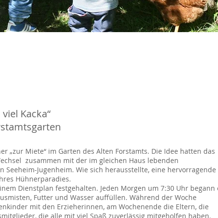
viel Kacka“
rstamtsgarten
er „zur Miete“ im Garten des Alten Forstamts. Die Idee hatten das
echsel zusammen mit der im gleichen Haus lebenden
Seeheim-Jugenheim. Wie sich herausstellte, eine hervorragende 
ahres Hühnerparadies.
 einem Dienstplan festgehalten. Jeden Morgen um 7:30 Uhr begann 
ausmisten, Futter und Wasser auffüllen. Während der Woche
nkinder mit den Erzieherinnen, am Wochenende die Eltern, die
tglieder, die alle mit viel Spaß zuverlässig mitgeholfen haben.